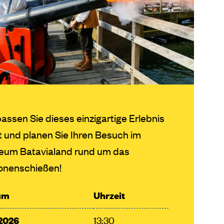
assen Sie dieses einzigartige Erlebnis
t und planen Sie Ihren Besuch im
eum Batavialand rund um das
onenschießen!
um
Uhrzeit
2026
13:30