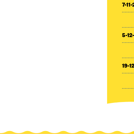
7-11
5-12
19-1