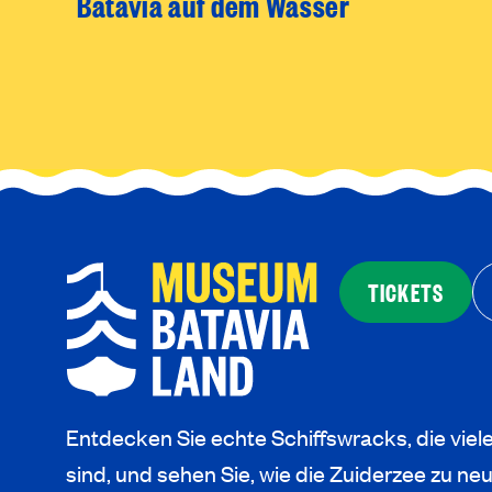
Batavia auf dem Wasser
TICKETS
Entdecken Sie echte Schiffswracks, die viel
sind, und sehen Sie, wie die Zuiderzee zu 