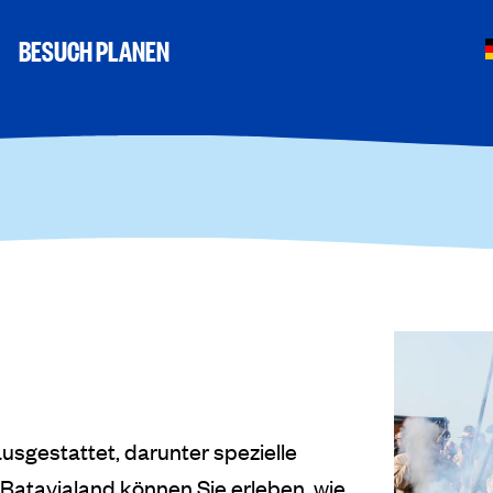
BESUCH PLANEN
sgestattet, darunter spezielle
atavialand können Sie erleben, wie