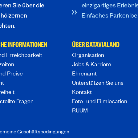
eren Sie über die
einzigartiges Erlebni
 hölzernen
Einfaches Parken be
chten.
HE INFORMATIONEN
ÜBER BATAVIALAND
nd Erreichbarkeit
Organisation
zeiten
Jobs & Karriere
nd Preise
Ehrenamt
nt
Unterstützen Sie uns
reiheit
Kontakt
stellte Fragen
Foto- und Filmlocation
RUUM
gemeine Geschäftsbedingungen