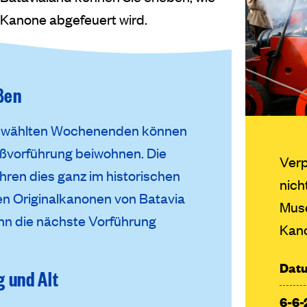
e Kanone abgefeuert wird.
ßen
gewählten Wochenenden können
ßvorführung beiwohnen. Die
Verp
ren dies ganz im historischen
nich
en Originalkanonen von Batavia
Mus
nn die nächste Vorführung
Kan
Dat
g und Alt
6-6-