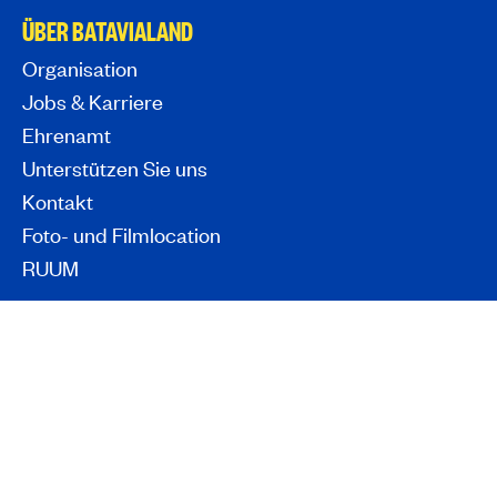
ÜBER BATAVIALAND
Organisation
Jobs & Karriere
Ehrenamt
Unterstützen Sie uns
Kontakt
Foto- und Filmlocation
RUUM
WISSEN & SAMMLUNGEN
Nationales Maritimes Depot
Handwerk
Provinzielles Archäologisches Depot Flevoland
Kulturerbesammlungen von Flevoland
Flevolands Gedächtnis