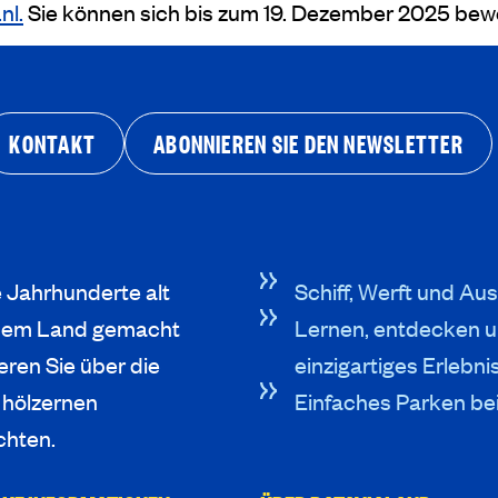
nl.
Sie können sich bis zum 19. Dezember 2025 bew
KONTAKT
ABONNIEREN SIE DEN NEWSLETTER
e Jahrhunderte alt
Schiff, Werft und Aus
neuem Land gemacht
Lernen, entdecken u
eren Sie über die
einzigartiges Erlebni
 hölzernen
Einfaches Parken be
chten.