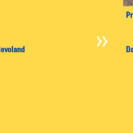
Pr
levoland
D