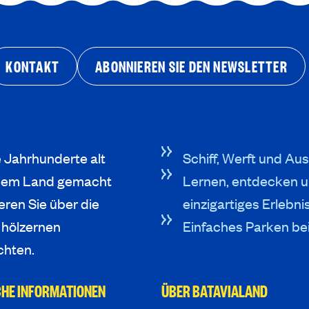
KONTAKT
ABONNIEREN SIE DEN NEWSLETTER
e Jahrhunderte alt
Schiff, Werft und Aus
neuem Land gemacht
Lernen, entdecken u
eren Sie über die
einzigartiges Erlebni
 hölzernen
Einfaches Parken be
chten.
HE INFORMATIONEN
ÜBER BATAVIALAND