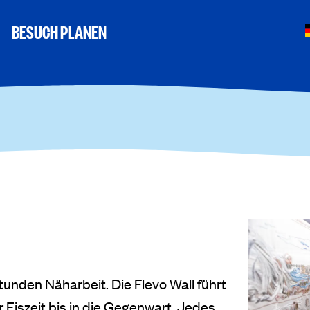
BESUCH PLANEN
unden Näharbeit. Die Flevo Wall führt
 Eiszeit bis in die Gegenwart. Jedes