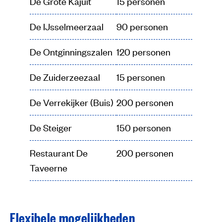
De Grote Kajuit
15 personen
De IJsselmeerzaal
90 personen
De Ontginningszalen
120 personen
De Zuiderzeezaal
15 personen
De Verrekijker (Buis)
200 personen
De Steiger
150 personen
Restaurant De
200 personen
Taveerne
De Commandeurskamer
De Bestevaerkamer
De IJsselmeerzaal
Ontginningzalen
De Grote Kajuit
Zuiderzeezaal
Restaurant De Taveerne
Flexibele mogelijkheden
Maximale capaciteit 120 personen
Maximale capaciteit 40 personen
Maximale capaciteit 90 personen
Maximale capaciteit 30 personen
Maximale capaciteit 70 personen
Maximale capaciteit 15 personen