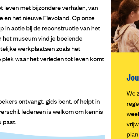
 leven met bijzondere verhalen, van
ee en het nieuwe Flevoland. Op onze
in actie bij de reconstructie van het
n het museum vind je boeiende
telijke werkplaatsen zoals het
é plek waar het verleden tot leven komt
Jou
We z
zoekers ontvangt, gids bent, of helpt in
rege
 verschil. Iedereen is welkom om kennis
week
u past.
vrij
plan