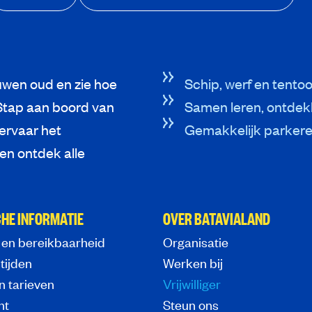
wen oud en zie hoe
Schip, werf en tentoo
Stap aan boord van
Samen leren, ontdek
 ervaar het
Gemakkelijk parkeren
n ontdek alle
HE INFORMATIE
OVER BATAVIALAND
 en bereikbaarheid
Organisatie
tijden
Werken bij
n tarieven
Vrijwilliger
nt
Steun ons