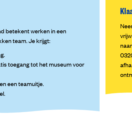
Kla
Nee
and betekent werken in een
vrij
ken team. Je krijgt:
naa
g.
0320
tis toegang tot het museum voor
afha
ontm
en een teamuitje.
el.