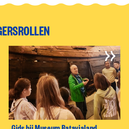
IGERSROLLEN
Gids bij Museum Batavialand