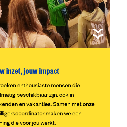
w inzet, jouw impact
oeken enthousiaste mensen die
lmatig beschikbaar zijn, ook in
enden en vakanties. Samen met onze
willigerscoördinator maken we een
ning die voor jou werkt.