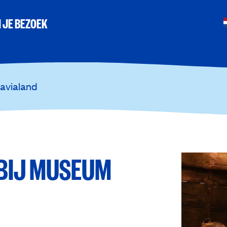
 JE BEZOEK
tavialand
 BIJ MUSEUM