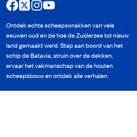
Ontdek echte scheepswrakken van vele
eeuwen oud en zie hoe de Zuiderzee tot nieuw
land gemaakt werd. Stap aan boord van het
schip de Batavia, struin over de dekken,
ervaar het vakmanschap van de houten
scheepsbouw en ontdek alle verhalen.
Schip, werf en tentoonstellingen: één
ticket, drie belevenissen
Samen leren, ontdekken en genieten van
een unieke ervaring
Gemakkelijk parkeren bij onze buren van