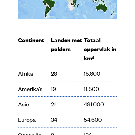
Continent
Landen met
Totaal
polders
oppervlak in
km²
Afrika
28
15.600
Amerika’s
19
11.500
Asië
21
491.000
Europa
34
54.600
Oceaniëa
2
134