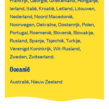
Frankrijk
,
Georgië
,
Griekenland
,
Hongarije
,
Ierland
,
Italië
,
Kroatië
,
Letland
,
Litouwen
,
Nederland
,
Noord Macedonië
,
Noorwegen
,
Oekraïne
,
Oostenrijk
,
Polen
,
Portugal
,
Roemenië
,
Slovenië
,
Slowakije
,
Rusland
,
Spanje
,
Tsjechië
,
Turkije
,
Verenigd Koninkrijk
,
Wit-Rusland
,
Zweden
,
Zwitserland
.
Oceanië
Australië
,
Nieuw Zeeland