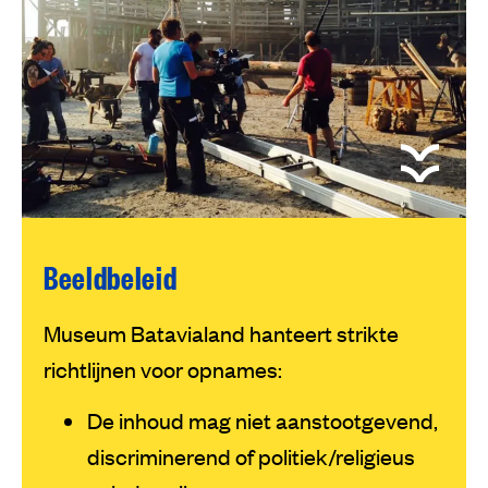
Beeldbeleid
Museum Batavialand hanteert strikte
richtlijnen voor opnames:
De inhoud mag niet aanstootgevend,
discriminerend of politiek/religieus