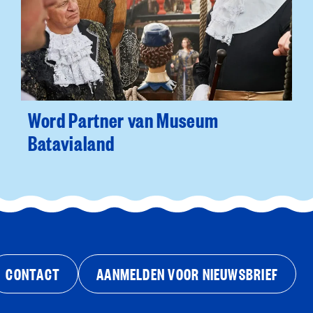
Word Partner van Museum
Batavialand
CONTACT
AANMELDEN VOOR NIEUWSBRIEF