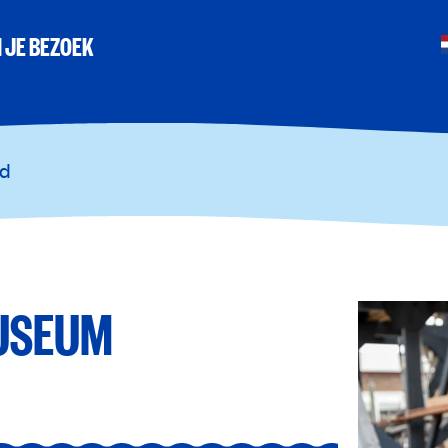
 JE BEZOEK
nd
USEUM