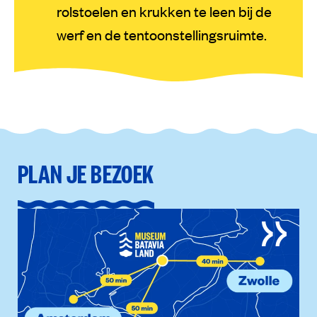
rolstoelen en krukken te leen bij de
werf en de tentoonstellingsruimte.
PLAN JE BEZOEK