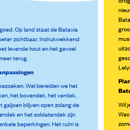
drog
nieu
Bata
groo
goed. Op land staat de Batavia
mus
 beter zichtbaar. Indrukwekkend
uitz
, het levende hout en het gevoel
gesc
meer terug.
Lely
 aanpassingen
Pla
e bezoeken. Wel bereiden we het
Bat
ken, het bovendek, het verdek,
Wil 
 galjoen blijven open zolang de
Wach
nendek en het soldatendek zijn
zome
nkele beperkingen. Het ruim is