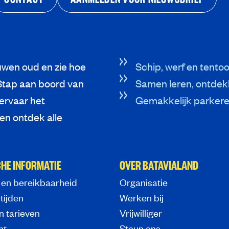
wen oud en zie hoe
Schip, werf en tentoo
Stap aan boord van
Samen leren, ontdek
 ervaar het
Gemakkelijk parkeren
n ontdek alle
HE INFORMATIE
OVER BATAVIALAND
 en bereikbaarheid
Organisatie
tijden
Werken bij
n tarieven
Vrijwilliger
nt
Steun ons