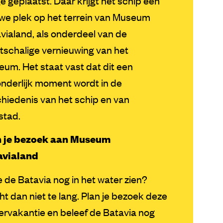
e geplaatst. Daar krijgt het schip een
we plek op het terrein van
Museum
vialand
, als onderdeel van de
tschalige vernieuwing van het
eum. Het
staat vast dat dit een
onderlijk moment wordt in de
hiedenis van het schip
en van
stad.
n je bezoek aan Museum
avialand
je de Batavia nog in het water zien?
t dan niet te lang. Plan je bezoek deze
rvakantie en beleef de Batavia nog