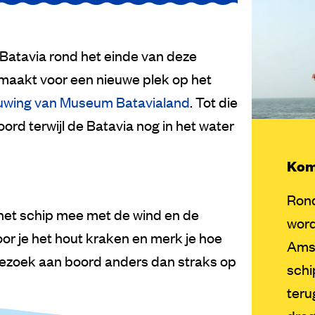
e Batavia rond het einde van deze
emaakt voor een nieuwe plek op het
uwing van Museum Batavialand
. Tot die
oord terwijl de Batavia nog in het water
Kom
Rond
t het schip mee met de wind en de
word
oor je het hout kraken en merk je hoe
Amst
 bezoek aan boord anders dan straks op
schi
teru