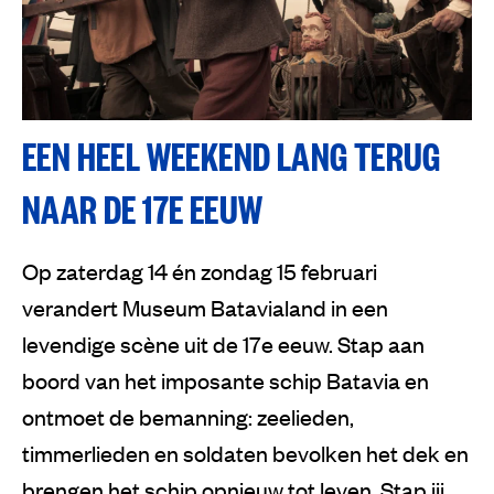
EEN HEEL WEEKEND LANG TERUG
NAAR DE 17E EEUW
Op zaterdag 14 én zondag 15 februari
verandert Museum Batavialand in een
levendige scène uit de 17e eeuw. Stap aan
boord van het imposante schip Batavia en
ontmoet de bemanning: zeelieden,
timmerlieden en soldaten bevolken het dek en
brengen het schip opnieuw tot leven. Stap jij