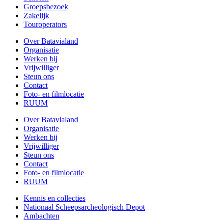
Groepsbezoek
Zakelijk
Touroperators
Over Batavialand
Organisatie
Werken bij
Vrijwilliger
Steun ons
Contact
Foto- en filmlocatie
RUUM
Over Batavialand
Organisatie
Werken bij
Vrijwilliger
Steun ons
Contact
Foto- en filmlocatie
RUUM
Kennis en collecties
Nationaal Scheepsarcheologisch Depot
Ambachten