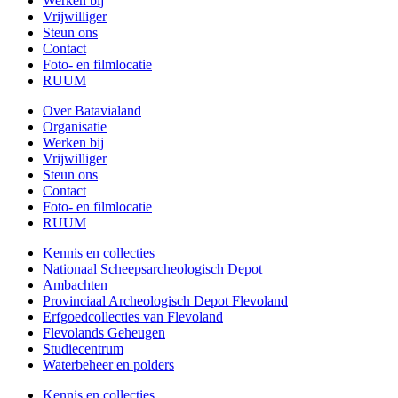
Werken bij
Vrijwilliger
Steun ons
Contact
Foto- en filmlocatie
RUUM
Over Batavialand
Organisatie
Werken bij
Vrijwilliger
Steun ons
Contact
Foto- en filmlocatie
RUUM
Kennis en collecties
Nationaal Scheepsarcheologisch Depot
Ambachten
Provinciaal Archeologisch Depot Flevoland
Erfgoedcollecties van Flevoland
Flevolands Geheugen
Studiecentrum
Waterbeheer en polders
Kennis en collecties