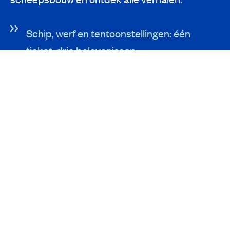
Schip, werf en tentoonstellingen: één
ticket, drie belevenissen
Samen leren, ontdekken en genieten van
een unieke ervaring
Gemakkelijk parkeren bij onze buren van
Batavia stad
ZIEN EN DOEN
Tentoonstellingen
De Werf
Het Schip Batavia
Museumwinkel
Restaurant