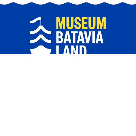
TICKETS
CONTACT
AANMELDEN VOOR
NIEUWSBRIEF
Ontdek echte scheepswrakken van vele
eeuwen oud en zie hoe de Zuiderzee tot nieuw
land gemaakt werd. Stap aan boord van het