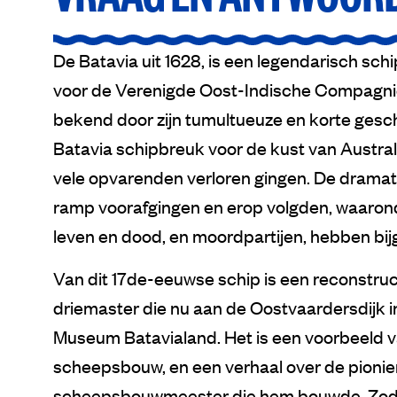
De Batavia uit 1628, is een legendarisch sch
voor de Verenigde Oost-Indische Compagnie. 
bekend door zijn tumultueuze en korte gesch
Batavia schipbreuk voor de kust van Australi
vele opvarenden verloren gingen. De dramat
ramp voorafgingen en erop volgden, waarond
leven en dood, en moordpartijen, hebben bi
Van dit 17de-eeuwse schip is een reconstru
driemaster die nu aan de Oostvaardersdijk in
Museum Batavialand. Het is een voorbeeld v
scheepsbouw, en een verhaal over de pionie
scheepsbouwmeester die hem bouwde. Zodra j